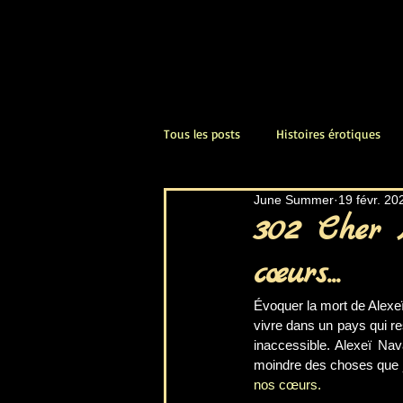
Tous les posts
Histoires érotiques
June Summer
19 févr. 20
amour passion,
sexualité
302 Cher 
cœurs...
orgasmes féminins
littérature
Évoquer la mort de Alexeï 
vivre dans un pays qui re
inaccessible. Alexeï Nava
vêtements érotiques
ambiance
moindre des choses que j
nos cœurs.