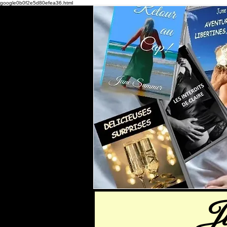
google0b0f2e5d80efea36.html
J