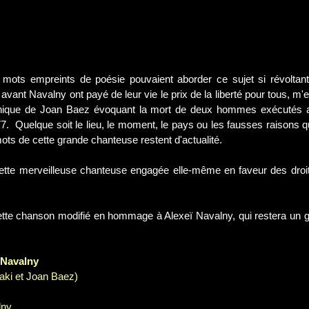
mots empreints de poésie pouvaient aborder ce sujet si révoltant
vant Navalny ont payé de leur vie le prix de la liberté pour tous, m'e
nique de Joan Baez évoquant la mort de deux hommes exécutés a
.  Quelque soit le lieu, le moment, le pays ou les fausses raisons qu
mots de cette grande chanteuse restent d'actualité.
ette merveilleuse chanteuse engagée elle-même en faveur des droit
ette chanson modifié en hommage à Alexeï Navalny, qui restera un
r Navalny
aki et Joan Baez)
lny