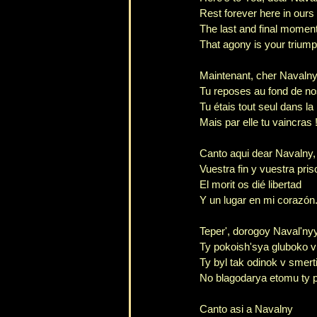
Rest forever here in ours
The last and final moment
That agony is your triump
Maintenant, cher Navaln
Tu reposes au fond de n
Tu étais tout seul dans la
Mais par elle tu vaincras 
Canto aqui dear Navalny,
Vuestra fin y vuestra pris
El morit os dié libertad
Y un lugar en mi corazón
Teper', dorogoy Naval'ny
Ty pokoish'sya gluboko v
Ty byl tak odinok v smert
No blagodarya etomu ty p
Canto asi a Navalny