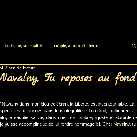
érotisme, sensualité
couple, amour et liberté
24
2 min de lecture
femme sexy, désir plaisir
jouissances féminines
Navalny, Tu reposes au fond
 érotique
poésie érotique
auteur érotique
Navalny dans mon blog célébrant la Liberté, est incontournable. La lib
specte les personnes dans leur intégralité est un droit, malheureusem
lny a sacrifié sa vie, dans une mort brutale, injuste et absurdemen
 érotique
ressourcement personnel
e puisse accomplir que de lui rendre hommage ici. 
Cher Navalny, tu 