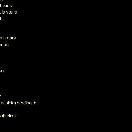
 hearts
 is yours
h.
y
os cœurs
 mort
!
on
.
y
 nashikh serdtsakh
i
obedish'!