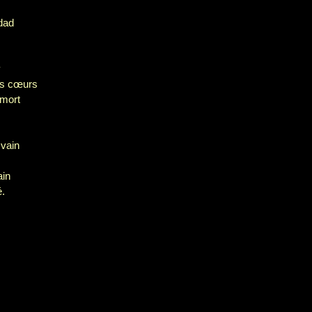
dad
y
os cœurs
 mort
!
 vain
ain
é.