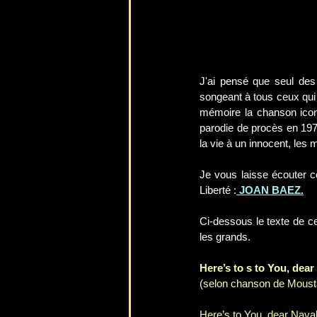
J'ai pensé que seul des 
songeant à tous ceux qui a
mémoire la chanson ico
parodie de procès en 1977
la vie à un innocent, les 
Je vous laisse écouter c
Liberté :
 JOAN BAEZ.
Ci-dessous le texte de c
les grands.  
Here’s to s to You, dea
(selon chanson de Moust
Here’s to You, dear Nava