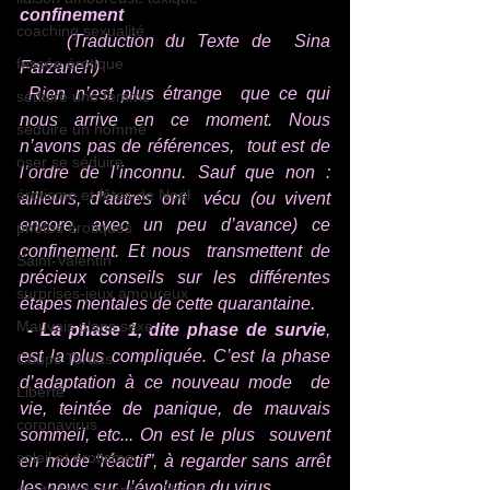
confinement
coaching sexualité
    (Traduction du Texte de  Sina 
fessée érotique
Farzaneh)
 Rien n’est plus étrange  que ce qui 
séduire une femme
nous arrive en ce moment. Nous 
séduire un homme
n’avons pas de références,  tout est de 
oser se séduire
l’ordre de l’inconnu. Sauf que non : 
érotisme et fêtes de Noël
ailleurs, d’autres ont  vécu (ou vivent 
encore, avec un peu d’avance) ce 
photos érotiques
confinement. Et nous  transmettent de 
Saint-Valentin
précieux conseils
 sur les différentes 
surprises-jeux amoureux
étapes mentales de cette quarantaine.
Mauvais plans sexe
- La phase 1, dite phase de survie
,  
est la plus compliquée. C’est la phase 
Coups Tordus
d’adaptation à ce nouveau mode  de 
Liberté
vie, teintée de panique, de mauvais 
coronavirus
sommeil, etc... On est le plus  souvent 
soleil et érotisme
en mode “réactif”, à regarder sans arrêt 
les news sur  l’évolution du virus.