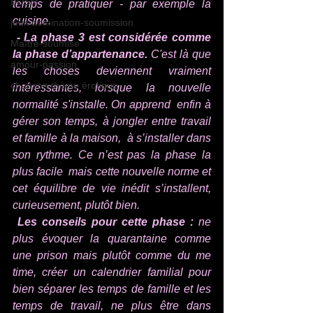
BDSM
temps de pratiquer - par exemple la 
cuisine.  
jeux domination-soumission
- La phase 3 est considérée comme 
Maître-soumise
la phase d’appartenance.
 C'est là que 
amour-passion
les choses deviennent vraiment  
chanson thème érotique
intéressantes, lorsque la nouvelle 
normalité s'installe. On apprend  enfin à 
gérer son temps, à jongler entre travail 
et famille à la maison,  à s’installer dans 
son rythme. Ce n’est pas la phase la 
plus facile  mais cette nouvelle norme et 
cet équilibre de vie inédit s’installent,  
curieusement, plutôt bien.
Les conseils pour cette phase : 
ne 
plus évoquer la quarantaine comme 
une prison mais plutôt comme du me 
time, créer un calendrier familial pour 
bien séparer les temps de famille et les 
temps de travail, ne plus être dans 