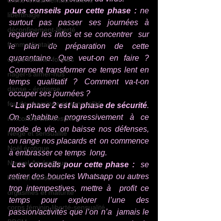
droits fondamentaux-liberté
Les conseils pour cette phase : 
ne  
libertinage
surtout pas passer ses journées à 
déconfinement-liberté
regarder les infos et se concentrer  sur 
femme-fontaine
le plan de préparation de cette 
quarantaine. Que veut-on en faire ?  
corps-féminin-formes
Comment transformer ce temps lent en 
nager-s'aimer-nus
temps qualitatif ? Comment va-t-on  
danse - érotisme
occuper ses journées ? 
feu de cheminée et sensualité
- La phase 2 est la phase de sécurité
.  
On s’habitue progressivement à ce 
rencontre clandestine
mode de vie, on baisse nos défenses,  
Neige et sensualité
on range nos placards et  on commence 
Noël érotique
à embrasser ce temps  long. 
Nouvel-An érotique
Les conseils pour cette phase :
  se 
retirer des boucles Whatsapp ou autres 
hiver et sensualité
trop intempestives, mettre à  profit ce 
orgasmes et maturité
temps pour explorer l’une des 
corps féminin-liberté-sensualité
passion/activités que l’on n’a  jamais le 