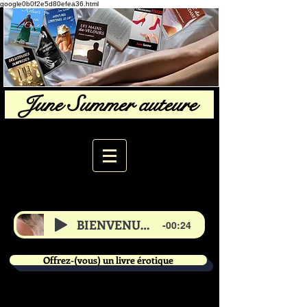
google0b0f2e5d80efea36.html
June Summer auteure
BIENVENUE de June
-00:24
Offrez-(vous) un livre érotique