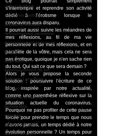
Ce blog pourrait simplement 
auteur érotique
s'interrompre et reprendre son activité 
vêtements érotiques
dédié à l'érotisme lorsque le 
coronavirus aura disparu. 
ambiance érotique
Il pourrait aussi suivre les méandres de 
ressourcement personnel
mes réflexions, au fil de ma vie 
développement personnel
personnelle et de mes réflexions, et en 
lecture
parallèle de la vôtre, mais cela ne sera 
pas érotique, quoique je n'en sache rien 
inspiration
du tout. Qui sait ce que sera demain ?
épanouissement de soi
Alors je vous propose la seconde 
Salon du Livre Paris
solution : poursuivre l'écriture de ce 
dédicaces
blog, inspirée par notre actualité, 
comme une parenthèse réflexive sur la 
liberté de la Femme
situation actuelle du coronavirus. 
femme libre
Pourquoi ne pas profiter de cette pause 
interview
forcée pour prendre le temps que nous 
auteure érotique
n'avons jamais, un temps dédié à notre 
évolution personnelle ? Un temps pour 
auteurs-lecteurs