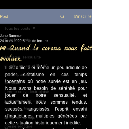
S'inscrire
Post
Tous les posts
June Summer
Tous les posts
24 mars 2020
5 min de lecture
141 Quand le corona nous fait
Histoires érotiques
évoluer...
érotisme, sensualité
couple, amour et liberté
Il est difficile et même un peu ridicule de 
amour passion,
parler d'érotisme en ces temps 
incertains où notre survie est en jeu. 
sexualité
Nous avons besoin de sérénité pour 
femme sexy, désir plaisir
jouer de notre sensualité, et 
jouissances féminines
actuellement nous sommes tendus, 
orgasmes féminins
stressés, angoissés, l'esprit envahi 
d'inquiétudes multiples générées par 
littérature érotique
cette situation historiquement inédite. 
poésie érotique