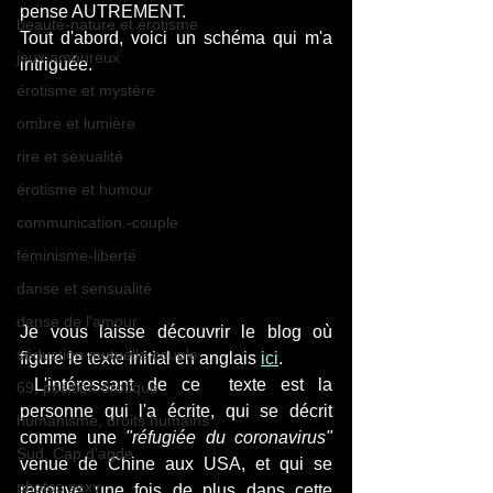
pense AUTREMENT. 
beauté-nature et érotisme
Tout d'abord, voici un schéma qui m'a 
jeux amoureux
intriguée.
érotisme et mystère
ombre et lumière
rire et sexualité
érotisme et humour
communication.-couple
féminisme-liberté
danse et sensualité
danse de l'amour
Je vous laisse découvrir le blog où 
séduction mutuelle couple
figure le texte initial en anglais
ici
.
 L'intéressant de ce  texte est la 
69, position érotique
personne qui l'a écrite, qui se décrit 
humanisme, droits humains
comme une 
"réfugiée du coronavirus"
Sud, Cap d'agde
venue de Chine aux USA, et qui se 
photos sexy
retrouve une fois de plus dans cette 