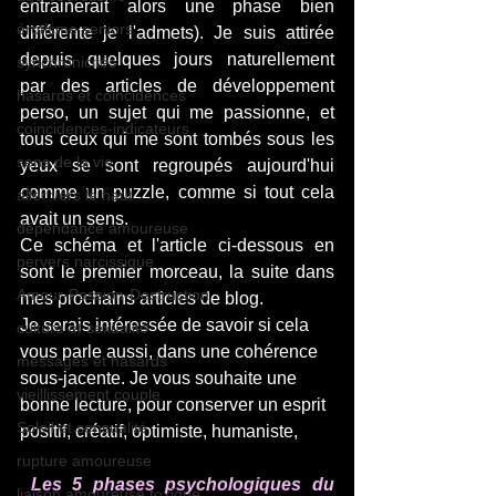
entrainerait alors une phase bien 
érotisme seniors
différente je l'admets). Je suis attirée 
depuis quelques jours naturellement 
synchronicités
par des articles de développement 
hasards et coincidences
perso, un sujet qui me passionne, et 
coincidences-indicateurs
tous ceux qui me sont tombés sous les 
sens de la vie
yeux se sont regroupés aujourd'hui 
comme un puzzle, comme si tout cela 
aller vers le haut
avait un sens. 
dépendance amoureuse
Ce schéma et l'article ci-dessous en 
pervers narcissique
sont le premier morceau, la suite dans 
Amour-Passion-Destruction
mes prochains articles de blog. 
Je serais intéressée de savoir si cela 
culture et sexualité
vous parle aussi, dans une cohérence 
messages et hasards
sous-jacente. Je vous souhaite une 
vieillissement couple
bonne lecture, pour conserver un esprit 
Soleil et sensualité
positif, créatif, optimiste, humaniste,
rupture amoureuse
Les 5 phases psychologiques du 
liaison amoureuse toxique