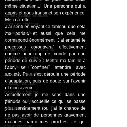
même situation...  Une personne qui a 
naturisme-sensualité
appris et nous transmet son expérience. 
communication-érotisme
Merci à  elle.
amour en extérieur
J'ai senti en voyant ce tableau que cela 
Tabous sexuels
me parlait, et aussi que cela me 
correspond énormément. J'ai entamé le 
coaching en sexualité
processus 
coronaviral
 effectivement 
coquin-coquine en érotisme
comme beaucoup de monde par une 
Les Mains de Velours
période de survie : Mettre ma famille à 
plaisir féminin
l'abri, se "confiner" attendre avec 
anxiété. Puis s'est déroulé une période 
caresses sensuellles
d'adaptation, puis de doute sur l'avenir  
massage tantrique
et mon avenir... 
plaisir de la femme
Actuellement je me sens dans une 
Chanson sensuelle
période ou j'accueille ce qui se passe 
plus sereinement (oui j'ai la chance de 
interview RTS
ne pas avoir de personnes gravement 
âge et sexualité
malades parmi mes proches, ce qui 
âge et érotisme