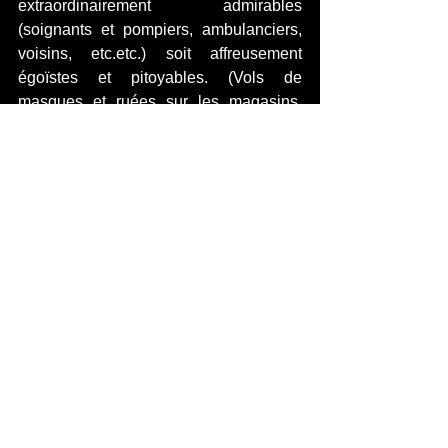
extraordinairement admirables 
(soignants et pompiers, ambulanciers, 
voisins, etc.etc.) soit affreusement 
égoïstes et pitoyables. (Vols de 
masques et ruées sur les magasins, 
jugements et cancans sur les réseaux 
sociaux, fake news, plaintes et 
récriminations...)
Et si tout cela avait un sens... ? Lequel 
? Comment réagir quant tous 
deviennent un peu fous ?
La réflexion se poursuivra ici, n'hésitez 
pas à commenter et donner votre avis, 
vos sources, vos idées. Merci et prenez 
soin de vous...
Amicalement, fraternellement, June
Si vous avez apprécié cet article, merci 