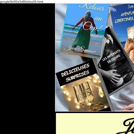
google0b0f2e5d80efea36.html
J