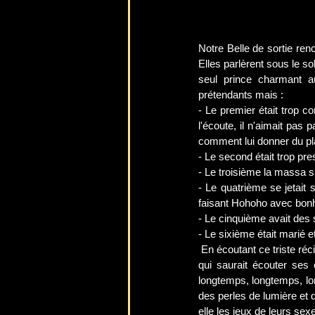
Notre Belle de sortie ren
Elles parlèrent sous le so
seul prince charmant au
prétendants mais :
- Le premier était trop co
l'écoute, il n'aimait pas 
comment lui donner du pla
- Le second était trop pr
- Le troisième la massa si 
- Le quatrième se jetait 
faisant Hohoho avec bonho
- Le cinquième avait des 
- Le sixième était marié e
 En écoutant ce triste récit, Notre Belle soupira en mesurant la chance qu'elle avait de retrouver bientôt son Prince 
qui saurait écouter ses
longtemps, longtemps, lo
des perles de lumière et d
elle les jeux de leurs sex