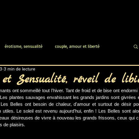
érotisme, sensualité
couple, amour et liberté
3
3 min de lecture
femme sexy, désir plaisir
jouissances féminines
 et Sensualité, réveil de libi
nts ont sommeillé tout l'hiver. Tant de froid et de bise ont endormi
 érotique
poésie érotique
auteur érotique
Les plantes sauvages envahissant les grands jardins sont givrées et 
 Les Belles ont besoin de chaleur, d'amour et surtout de désir pour
utiles. Le soleil est revenu aujourd'hui, enfin ! Les Belles sont alo
r peaux désireuses de vivre à nouveau les grands frissons, ceux qui cr
 érotique
ressourcement personnel
 de plaisirs.