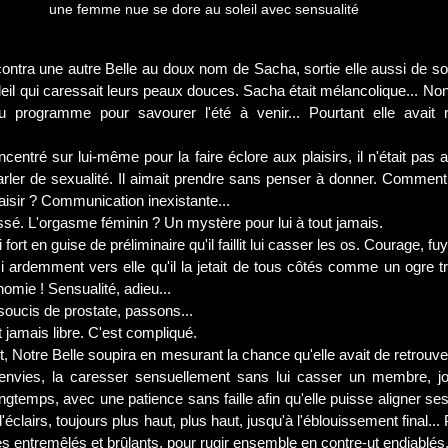
une femme nue se dore au soleil avec sensualité
contra une autre Belle au doux nom de Sacha, sortie elle aussi de s
leil qui caressait leurs peaux douces. Sacha était mélancolique... Non,
 programme pour savourer l'été à venir... Pourtant elle avait r
ncentré sur lui-même pour la faire éclore aux plaisirs, il n'était pas 
parler de sexualité. Il aimait prendre sans penser à donner. Comment al
isir ? Communication inexistante...
essé. L'orgasme féminin ? Un mystère pour lui à tout jamais. 
fort en guise de préliminaire qu'il faillit lui casser les os. Courage, fuy
si ardemment vers elle qu'il la jetait de tous côtés comme un ogre t
mie ! Sensualité, adieu...
soucis de prostate, passons...
t jamais libre. C'est compliqué.
 envies, la caresser sensuellement sans lui casser un membre, jo
ngtemps, avec une patience sans faille afin qu'elle puisse aligner 
'éclairs, toujours plus haut, plus haut, jusqu'à l'éblouissement final..
es entremêlés et brûlants, pour rugir ensemble en contre-ut endiablés.