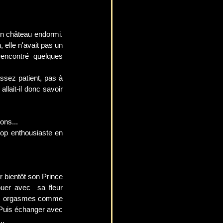
on château endormi. 
 elle n'avait pas un 
encontré quelques 
assez patient, pas à 
lait-il donc savoir 
ons...
rop enthousiaste en 
uer avec  sa fleur 
ses orgasmes comme 
. Puis échanger avec 
..