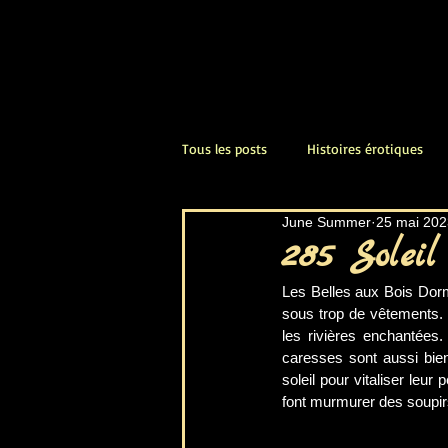
Tous les posts
Histoires érotiques
June Summer
25 mai 202
amour passion,
sexualité
285 Soleil
Les Belles aux Bois Dorma
orgasmes féminins
littérature
sous trop de vêtements. 
les rivières enchantées.
caresses sont aussi bien 
soleil pour vitaliser leu
vêtements érotiques
ambiance
font murmurer des soupirs