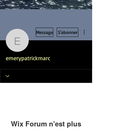
Plus d'actions
Message
S'abonner
emerypatrickmarc
emerypatrickmarc
Wix Forum n'est plus