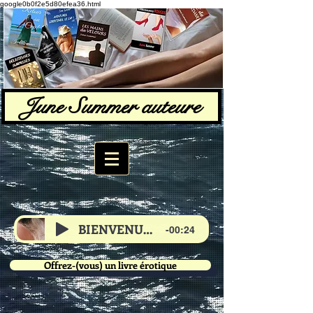
google0b0f2e5d80efea36.html
June Summer auteure
BIENVENUE de June
-00:24
Offrez-(vous) un livre érotique