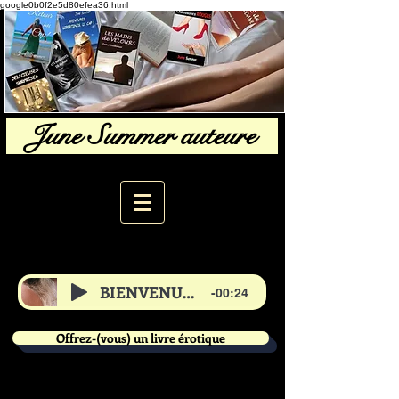
google0b0f2e5d80efea36.html
June Summer auteure
BIENVENUE de June
-00:24
Offrez-(vous) un livre érotique