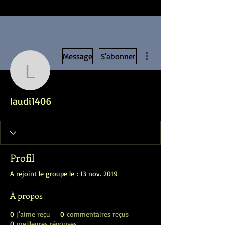
Plus d'actions
Message
S'abonner
laudi1406
laudi1406
Profil
A rejoint le groupe le : 13 nov. 2019
À propos
0
J'aime reçu
0
commentaires reçus
0
meilleures réponses