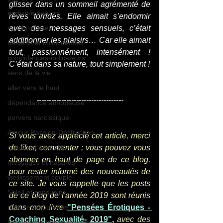
glisser dans un sommeil agrémenté de 
érotisme seniors
rêves torrides. Elle aimait s’endormir 
synchronicités
avec des messages sensuels, c’était 
additionner les plaisirs… Car elle aimait 
hasards et coincidences
tout, passionnément, intensément ! 
coincidences-indicateurs
C’était dans sa nature, tout simplement !
sens de la vie
aller vers le haut
-----------------------------------
dépendance amoureuse
pervers narcissique
Amour-Passion-Destruction
Si vous avez apprécié cet article, merci 
culture et sexualité
de liker, commenter ; vous pouvez vous 
abonner en haut de page de ce blog, 
messages et hasards
pour rester informé des nouveautés de 
vieillissement couple
ce site. Je vous rappelle que les posts 
Soleil et sensualité
de ce blog de l'année 2019 sont réunis 
rupture amoureuse
dans mon livre 
"Pensées Érotiques - 
Coaching Sexualité- 2019"
,
avec des 
liaison amoureuse toxique