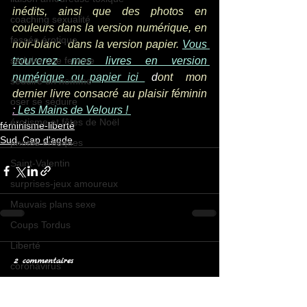
inédits, ainsi que des photos en 
coaching sexualité
couleurs dans la version numérique, en 
fessée érotique
noir-blanc  dans la version papier. 
Vous 
séduire une femme
trouverez mes livres en version 
numérique ou papier ici 
 d
ont  mon 
séduire un homme
dernier livre consacré au plaisir féminin 
oser se séduire
: 
Les Mains de Velours ! 
érotisme et fêtes de Noël
féminisme-liberté
Sud, Cap d'agde
photos érotiques
Saint-Valentin
surprises-jeux amoureux
Mauvais plans sexe
Coups Tordus
Liberté
2 commentaires
coronavirus
soleil et érotisme