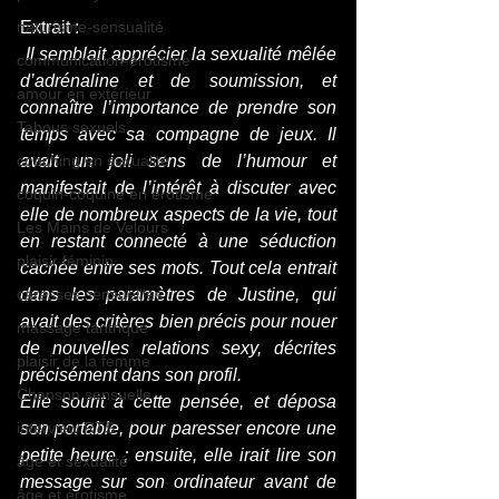
naturisme-sensualité
Extrait :
Il semblait apprécier la sexualité mêlée 
communication-érotisme
d’adrénaline et de soumission, et 
amour en extérieur
connaître l’importance de prendre son 
Tabous sexuels
temps avec sa compagne de jeux. Il 
coaching en sexualité
avait un joli sens de l’humour et 
manifestait de l’intérêt à discuter avec 
coquin-coquine en érotisme
elle de nombreux aspects de la vie, tout 
Les Mains de Velours
en restant connecté à une séduction 
plaisir féminin
cachée entre ses mots. Tout cela entrait 
caresses sensuellles
dans les paramètres de Justine, qui 
avait des critères bien précis pour nouer 
massage tantrique
de nouvelles relations sexy, décrites 
plaisir de la femme
précisément dans son profil. 
Chanson sensuelle
Elle sourit à cette pensée, et déposa 
interview RTS
son portable, pour paresser encore une 
petite heure ; ensuite, elle irait lire son 
âge et sexualité
message sur son ordinateur avant de 
âge et érotisme