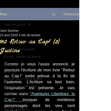
S'inscrire
Post
Tous les posts
June Summer
Tous les posts
15 août 2020
2 min de lecture
162 Retour au Cap! (2)
Histoires érotiques
Justine
érotisme, sensualité
couple, amour et liberté
amour passion,
Comme je vous l'avais annoncé, je 
poursuis l'écriture de mon livre "Retour 
sexualité
au Cap !" sortie prévue à la fin de 
femme sexy, désir plaisir
l'automne. L'écriture va bon train, 
jouissances féminines
l'inspiration est présente. Je vais 
orgasmes féminins
comme dans 
"Aventures Libertines, le 
Cap !" 
évoquer de nombreux 
littérature érotique
personnages dont les vies vont 
poésie érotique