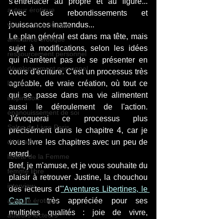
s'entrelacer au propre et au figuré... 
auteur érotique
Avec des rebondissements et 
vêtements érotiques
jouissances inattendus...
Le plan général est dans ma tête, mais 
ambiance érotique
sujet à modifications, selon les idées 
ressourcement personnel
qui n'arrêtent pas de se présenter en 
développement personnel
cours d'écriture. C'est un processus très 
lecture
agréable, de vraie création, où tout ce 
qui se passe dans ma vie alimentent 
inspiration
aussi le déroulement de l'action. 
épanouissement de soi
J'évoquerai ce processus plus 
Salon du Livre Paris
précisément dans le chapitre 4, car je 
dédicaces
vous livre les chapitres avec un peu de 
retard.
liberté de la Femme
Bref, je m'amuse, et je vous souhaite du 
femme libre
plaisir à retrouver Justine, la chouchou 
interview
des lecteurs d'
"Aventures Libertines, le 
auteure érotique
Cap !" 
 très appréciée pour ses 
multiples qualités : joie de vivre, 
auteurs-lecteurs