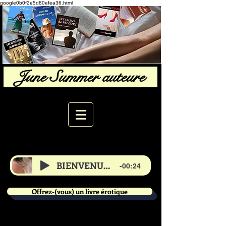
google0b0f2e5d80efea36.html
June Summer auteure
BIENVENUE de June
-00:24
Offrez-(vous) un livre érotique