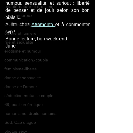
humour, sensualité, et surtout : liberté 
beauté-nature et érotisme
de penser et de jouir selon son bon 
jeux amoureux
plaisir...
érotisme et mystère
À lire chez 
Atramenta 
et à commenter 
svp !
ombre et lumière
Bonne lecture, bon week-end,
rire et sexualité
June
érotisme et humour
communication.-couple
féminisme-liberté
danse et sensualité
danse de l'amour
séduction mutuelle couple
69, position érotique
humanisme, droits humains
Sud, Cap d'agde
photos sexy