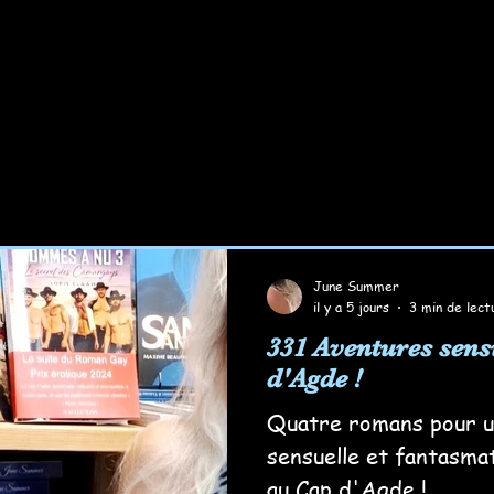
June Summer
il y a 5 jours
3 min de lect
331 Aventures sens
d'Agde !
Quatre romans pour u
sensuelle et fantasma
au Cap d'Agde !