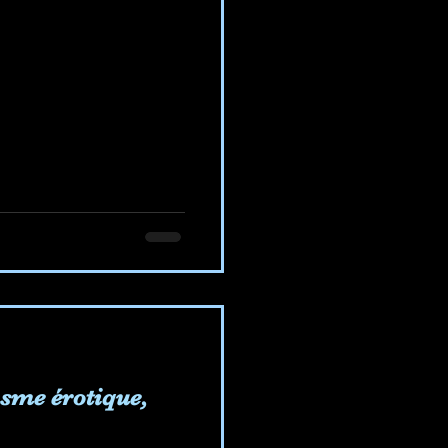
sme érotique,
.