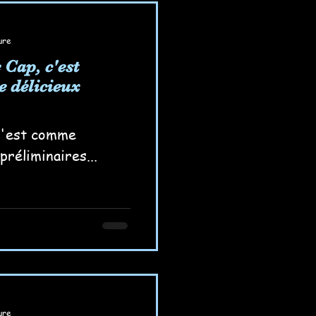
ure
 Cap, c'est
 délicieux
 c'est comme
préliminaires...
ure