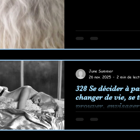
June Summer
26 nov. 2025
2 min de lec
328 Se décider à par
changer de vie, se 
prouver, envisager
demain... Rêver aus
Se décider à partir, 
de vie, se trouver, se
un autre demain.