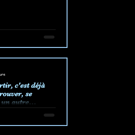
ture
tir, c'est déjà
trouver, se
 un autre
si...
c'est déjà changer
 prouver, envisager