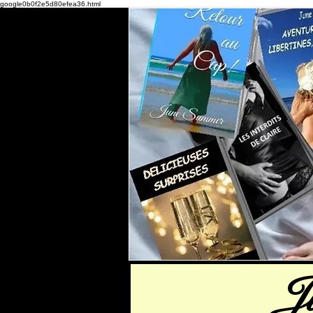
google0b0f2e5d80efea36.html
J