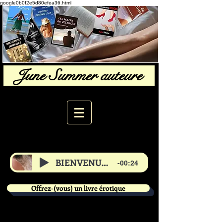
google0b0f2e5d80efea36.html
June Summer auteure
BIENVENUE de June
-00:24
Offrez-(vous) un livre érotique