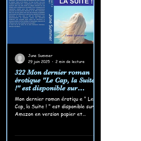
June Summer
29 juin 2025
2 min de lecture
322 Mon dernier roman
érotique "Le Cap, la Suite
!" est disponible sur
Amazon !
Mon dernier roman érotiqu e " Le
Cap, la Suite ! " est disponible sur
Amazon en version papier et
numérique ! Je l'ai déjà commandé...