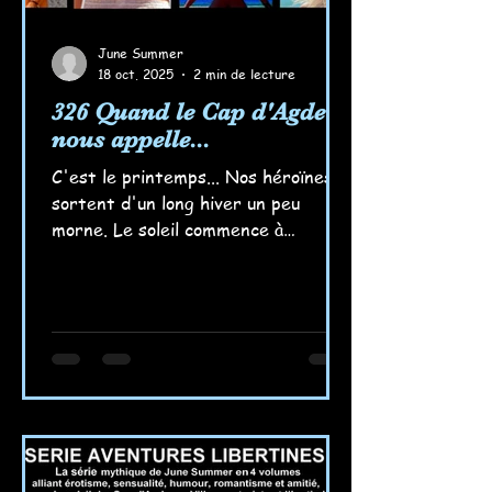
June Summer
18 oct. 2025
2 min de lecture
326 Quand le Cap d'Agde
nous appelle...
C'est le printemps... Nos héroïnes
sortent d'un long hiver un peu
morne. Le soleil commence à
réchauffer leurs corps et leurs
corps, leurs envies d'autre chose...
Les souvenirs d'un monde ensoleillé
et libre les titille... Elle vont y aller,
c'est certain, tout bientôt ! Elles se
préparent, elles se rappellent des
partages sensuels sous le soleil du
Cap, sur cette plage brûlante où les
corps se réunissent ; elles se