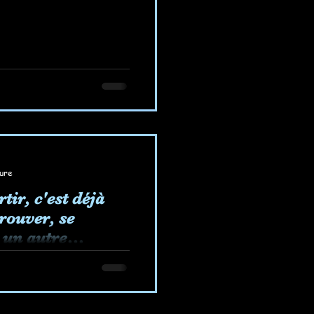
ture
tir, c'est déjà
trouver, se
 un autre
si...
c'est déjà changer
 prouver, envisager