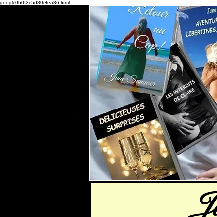
google0b0f2e5d80efea36.html
J