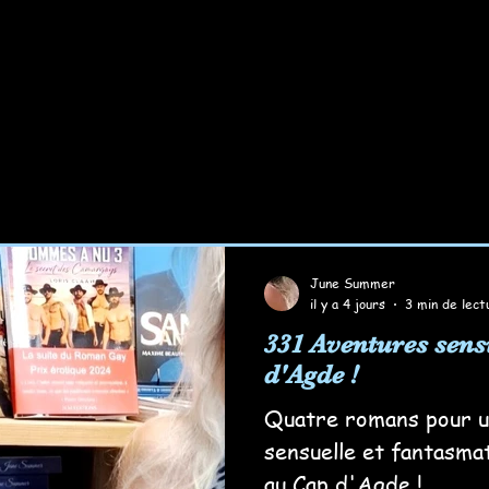
June Summer
il y a 4 jours
3 min de lect
331 Aventures sens
d'Agde !
Quatre romans pour u
sensuelle et fantasma
au Cap d'Agde !