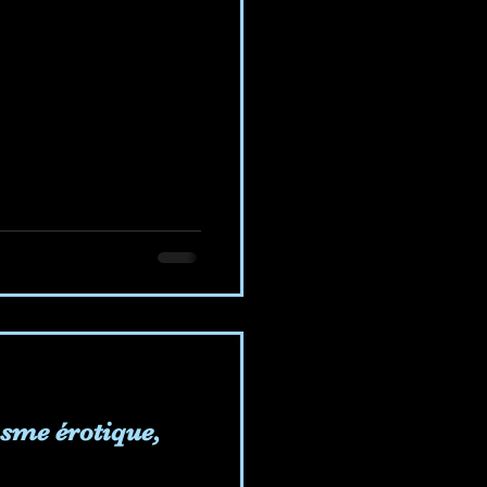
sme érotique,
.