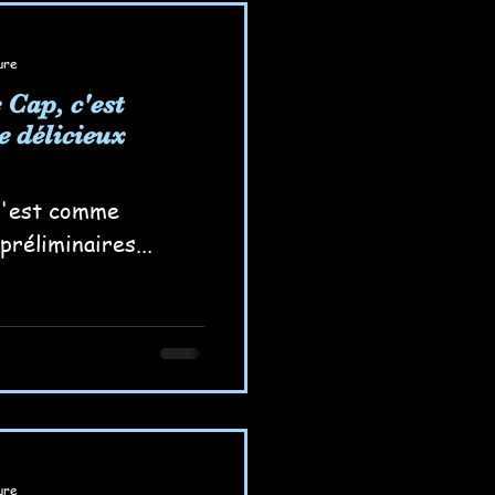
ure
 Cap, c'est
 délicieux
 c'est comme
préliminaires...
ure