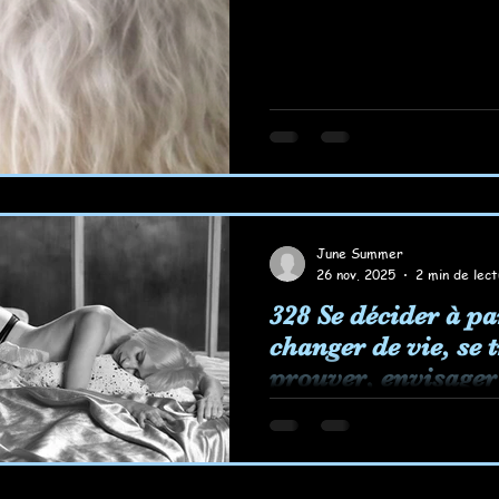
June Summer
26 nov. 2025
2 min de lec
328 Se décider à par
changer de vie, se 
prouver, envisager
demain... Rêver aus
Se décider à partir, 
de vie, se trouver, se
un autre demain.