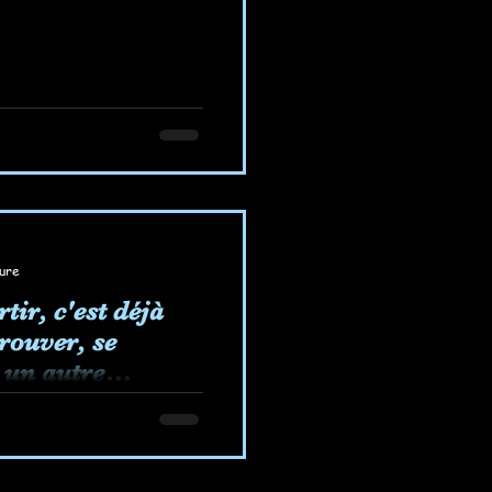
ture
tir, c'est déjà
trouver, se
 un autre
si...
c'est déjà changer
 prouver, envisager