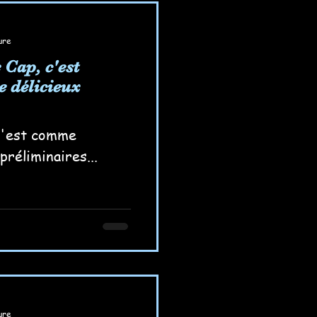
ure
 Cap, c'est
 délicieux
 c'est comme
préliminaires...
ure