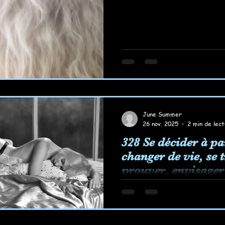
June Summer
26 nov. 2025
2 min de lec
328 Se décider à par
changer de vie, se 
prouver, envisager
demain... Rêver aus
Se décider à partir, 
de vie, se trouver, se
un autre demain.