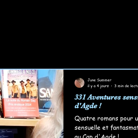
June Summer
il y a 4 jours
3 min de lect
331 Aventures sens
d'Agde !
Quatre romans pour u
sensuelle et fantasma
au Cap d'Agde !