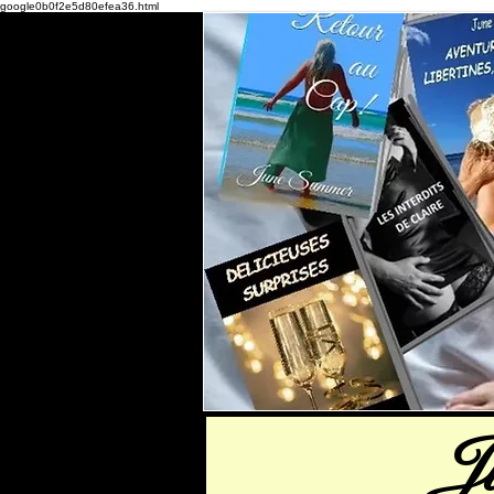
google0b0f2e5d80efea36.html
J