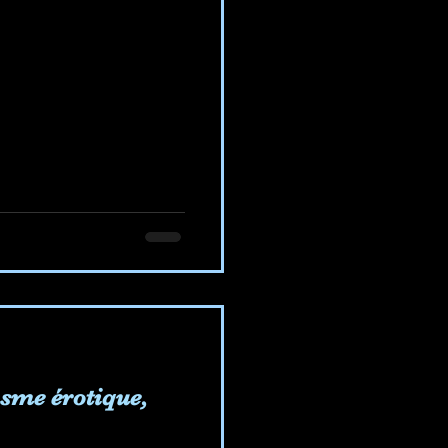
sme érotique,
.