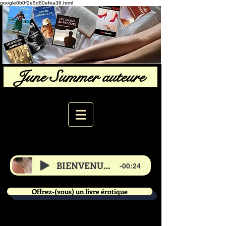
google0b0f2e5d80efea36.html
June Summer auteure
BIENVENUE de June
-00:24
Offrez-(vous) un livre érotique