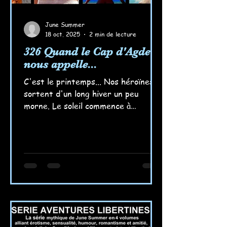
June Summer
18 oct. 2025
2 min de lecture
326 Quand le Cap d'Agde
nous appelle...
C'est le printemps... Nos héroïnes
sortent d'un long hiver un peu
morne. Le soleil commence à
réchauffer leurs corps et leurs
corps, leurs envies d'autre chose...
Les souvenirs d'un monde ensoleillé
et libre les titille... Elle vont y aller,
c'est certain, tout bientôt ! Elles se
préparent, elles se rappellent des
partages sensuels sous le soleil du
Cap, sur cette plage brûlante où les
corps se réunissent ; elles se