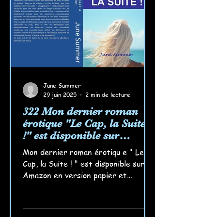
June Summer
29 juin 2025
2 min de lecture
322 Mon dernier roman
érotique "Le Cap, la Suite
!" est disponible sur
Amazon !
Mon dernier roman érotiqu e " Le
Cap, la Suite ! " est disponible sur
Amazon en version papier et
numérique ! Je l'ai déjà commandé...