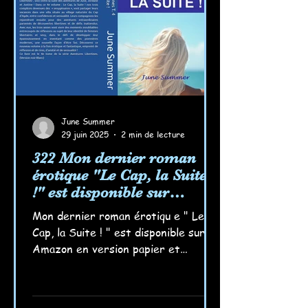
June Summer
29 juin 2025
2 min de lecture
322 Mon dernier roman
érotique "Le Cap, la Suite
!" est disponible sur
Amazon !
Mon dernier roman érotiqu e " Le
Cap, la Suite ! " est disponible sur
Amazon en version papier et
numérique ! Je l'ai déjà commandé...