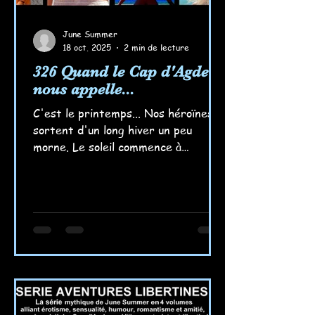
June Summer
18 oct. 2025
2 min de lecture
326 Quand le Cap d'Agde
nous appelle...
C'est le printemps... Nos héroïnes
sortent d'un long hiver un peu
morne. Le soleil commence à
réchauffer leurs corps et leurs
corps, leurs envies d'autre chose...
Les souvenirs d'un monde ensoleillé
et libre les titille... Elle vont y aller,
c'est certain, tout bientôt ! Elles se
préparent, elles se rappellent des
partages sensuels sous le soleil du
Cap, sur cette plage brûlante où les
corps se réunissent ; elles se