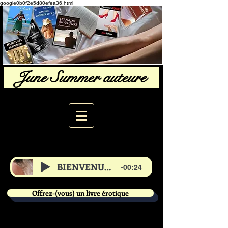
google0b0f2e5d80efea36.html
June Summer auteure
BIENVENUE de June
-00:24
Offrez-(vous) un livre érotique