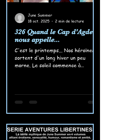
June Summer
18 oct. 2025
2 min de lecture
326 Quand le Cap d'Agde
nous appelle...
C'est le printemps... Nos héroïnes
sortent d'un long hiver un peu
morne. Le soleil commence à
réchauffer leurs corps et leurs
corps, leurs envies d'autre chose...
Les souvenirs d'un monde ensoleillé
et libre les titille... Elle vont y aller,
c'est certain, tout bientôt ! Elles se
préparent, elles se rappellent des
partages sensuels sous le soleil du
Cap, sur cette plage brûlante où les
corps se réunissent ; elles se