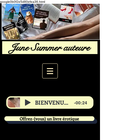
google0b0f2e5d80efea36.html
June Summer auteure
BIENVENUE de June
-00:24
Offrez-(vous) un livre érotique