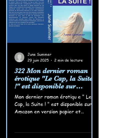
June Summer
29 juin 2025
2 min de lecture
322 Mon dernier roman
érotique "Le Cap, la Suite
!" est disponible sur
Amazon !
Mon dernier roman érotiqu e " Le
Cap, la Suite ! " est disponible sur
Amazon en version papier et
numérique ! Je l'ai déjà commandé...